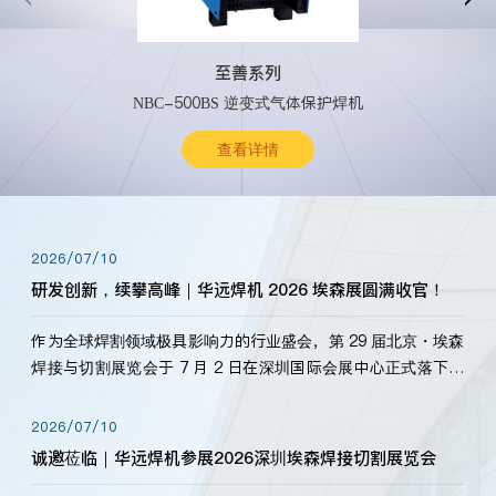
至善系列
NBC-500BS 逆变式气体保护焊机
查看详情
2026/07/10
研发创新，续攀高峰｜华远焊机 2026 埃森展圆满收官！
作为全球焊割领域极具影响力的行业盛会，第 29 届北京・埃森
焊接与切割展览会于 7 月 2 日在深圳国际会展中心正式落下帷
幕。深耕焊割领域33余年，华远焊机始终以“要做就做最好”为
标准，持之以恒研发新产品、新技术。新老客户、行业伙伴、
2026/07/10
海内外客户为目睹公司发布的新产…
诚邀莅临｜华远焊机参展2026深圳埃森焊接切割展览会