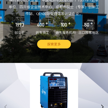
精特新小巨人企业、中国电焊机标准GB/T 15579.1起草
单位、四川省企业技术中心、成都市院士（专家）创新工
作站、QES国际管理体系认证企业。
+
+
+
1993
400
100
80
创立于
拥有员工
销售服务机构
出口国家地区
探索更多

