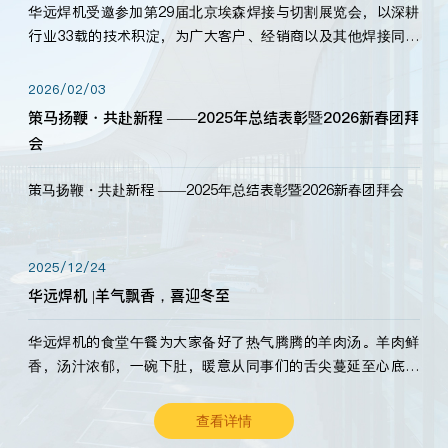
华远焊机受邀参加第29届北京埃森焊接与切割展览会，以深耕
行业33载的技术积淀，为广大客户、经销商以及其他焊接同仁
带来全新的产品展示，诚邀各界嘉宾莅临体验、交流共赢！
2026/02/03
策马扬鞭・共赴新程 ——2025年总结表彰暨2026新春团拜
会
策马扬鞭・共赴新程 ——2025年总结表彰暨2026新春团拜会
2025/12/24
华远焊机 |羊气飘香，喜迎冬至
华远焊机的食堂午餐为大家备好了热气腾腾的羊肉汤。羊肉鲜
香，汤汁浓郁，一碗下肚，暖意从同事们的舌尖蔓延至心底。
愿这份暖意，伴你度过长冬。祝大家冬至安康，温暖常伴！
查看详情