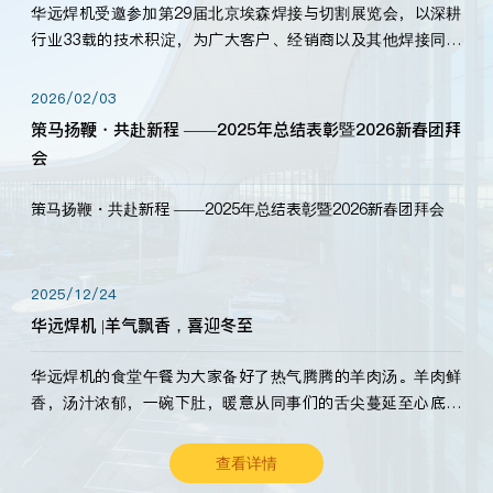
华远焊机受邀参加第29届北京埃森焊接与切割展览会，以深耕
行业33载的技术积淀，为广大客户、经销商以及其他焊接同仁
带来全新的产品展示，诚邀各界嘉宾莅临体验、交流共赢！
2026/02/03
策马扬鞭・共赴新程 ——2025年总结表彰暨2026新春团拜
会
策马扬鞭・共赴新程 ——2025年总结表彰暨2026新春团拜会
2025/12/24
华远焊机 |羊气飘香，喜迎冬至
华远焊机的食堂午餐为大家备好了热气腾腾的羊肉汤。羊肉鲜
香，汤汁浓郁，一碗下肚，暖意从同事们的舌尖蔓延至心底。
愿这份暖意，伴你度过长冬。祝大家冬至安康，温暖常伴！
查看详情