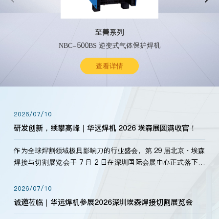
至善系列
NBC-500BS 逆变式气体保护焊机
查看详情
2026/07/10
研发创新，续攀高峰｜华远焊机 2026 埃森展圆满收官！
作为全球焊割领域极具影响力的行业盛会，第 29 届北京・埃森
焊接与切割展览会于 7 月 2 日在深圳国际会展中心正式落下帷
幕。深耕焊割领域33余年，华远焊机始终以“要做就做最好”为
标准，持之以恒研发新产品、新技术。新老客户、行业伙伴、
2026/07/10
海内外客户为目睹公司发布的新产…
诚邀莅临｜华远焊机参展2026深圳埃森焊接切割展览会