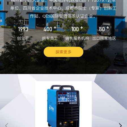
精特新小巨人企业、中国电焊机标准GB/T 15579.1起草
单位、四川省企业技术中心、成都市院士（专家）创新工
作站、QES国际管理体系认证企业。
+
+
+
1993
400
100
80
创立于
拥有员工
销售服务机构
出口国家地区
探索更多

