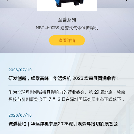
至善系列
NBC-500BS 逆变式气体保护焊机
查看详情
2026/07/10
研发创新，续攀高峰｜华远焊机 2026 埃森展圆满收官！
作为全球焊割领域极具影响力的行业盛会，第 29 届北京・埃森
焊接与切割展览会于 7 月 2 日在深圳国际会展中心正式落下帷
幕。深耕焊割领域33余年，华远焊机始终以“要做就做最好”为
标准，持之以恒研发新产品、新技术。新老客户、行业伙伴、
2026/07/10
海内外客户为目睹公司发布的新产…
诚邀莅临｜华远焊机参展2026深圳埃森焊接切割展览会