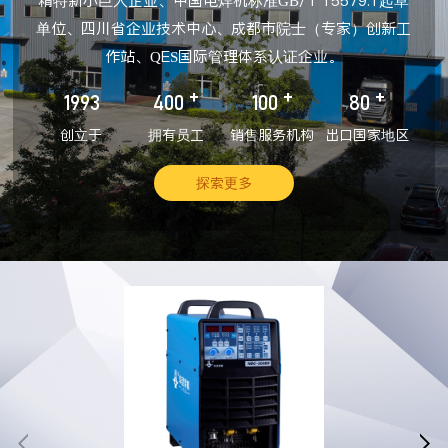
精特新小巨人企业、中国电焊机标准GB/T 15579.1起草
单位、四川省企业技术中心、成都市院士（专家）创新工
作站、QES国际管理体系认证企业。
+
+
+
1993
400
100
80
创立于
拥有员工
销售服务机构
出口国家地区
探索更多

