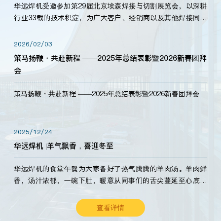
华远焊机受邀参加第29届北京埃森焊接与切割展览会，以深耕
行业33载的技术积淀，为广大客户、经销商以及其他焊接同仁
带来全新的产品展示，诚邀各界嘉宾莅临体验、交流共赢！
2026/02/03
策马扬鞭・共赴新程 ——2025年总结表彰暨2026新春团拜
会
策马扬鞭・共赴新程 ——2025年总结表彰暨2026新春团拜会
2025/12/24
华远焊机 |羊气飘香，喜迎冬至
华远焊机的食堂午餐为大家备好了热气腾腾的羊肉汤。羊肉鲜
香，汤汁浓郁，一碗下肚，暖意从同事们的舌尖蔓延至心底。
愿这份暖意，伴你度过长冬。祝大家冬至安康，温暖常伴！
查看详情