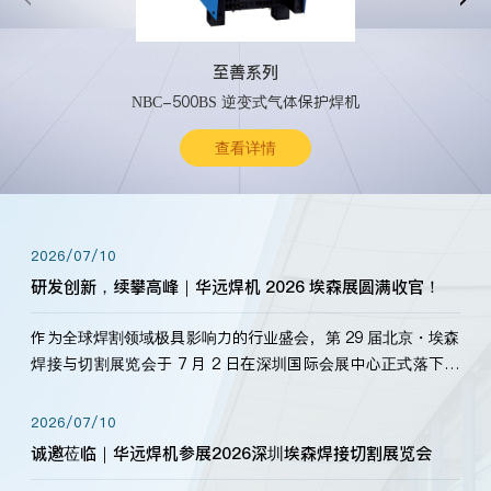
至善系列
NBC-500BS 逆变式气体保护焊机
查看详情
2026/07/10
研发创新，续攀高峰｜华远焊机 2026 埃森展圆满收官！
作为全球焊割领域极具影响力的行业盛会，第 29 届北京・埃森
焊接与切割展览会于 7 月 2 日在深圳国际会展中心正式落下帷
幕。深耕焊割领域33余年，华远焊机始终以“要做就做最好”为
标准，持之以恒研发新产品、新技术。新老客户、行业伙伴、
2026/07/10
海内外客户为目睹公司发布的新产…
诚邀莅临｜华远焊机参展2026深圳埃森焊接切割展览会