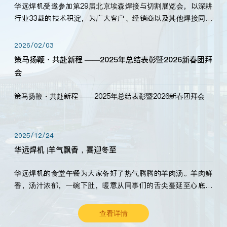
华远焊机受邀参加第29届北京埃森焊接与切割展览会，以深耕
行业33载的技术积淀，为广大客户、经销商以及其他焊接同仁
带来全新的产品展示，诚邀各界嘉宾莅临体验、交流共赢！
2026/02/03
策马扬鞭・共赴新程 ——2025年总结表彰暨2026新春团拜
会
策马扬鞭・共赴新程 ——2025年总结表彰暨2026新春团拜会
2025/12/24
华远焊机 |羊气飘香，喜迎冬至
华远焊机的食堂午餐为大家备好了热气腾腾的羊肉汤。羊肉鲜
香，汤汁浓郁，一碗下肚，暖意从同事们的舌尖蔓延至心底。
愿这份暖意，伴你度过长冬。祝大家冬至安康，温暖常伴！
查看详情