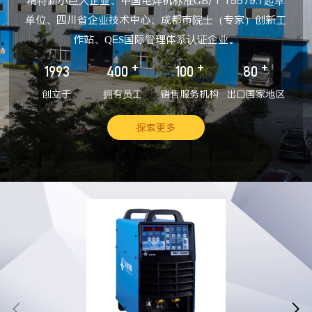
精特新小巨人企业、中国电焊机标准GB/T 15579.1起草
单位、四川省企业技术中心、成都市院士（专家）创新工
作站、QES国际管理体系认证企业。
+
+
+
1993
400
100
80
创立于
拥有员工
销售服务机构
出口国家地区
探索更多

