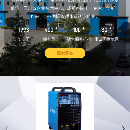
精特新小巨人企业、中国电焊机标准GB/T 15579.1起草
单位、四川省企业技术中心、成都市院士（专家）创新工
作站、QES国际管理体系认证企业。
+
+
+
1993
400
100
80
创立于
拥有员工
销售服务机构
出口国家地区
探索更多

