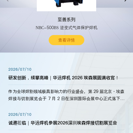
至善系列
NBC-500BS 逆变式气体保护焊机
查看详情
2026/07/10
研发创新，续攀高峰｜华远焊机 2026 埃森展圆满收官！
作为全球焊割领域极具影响力的行业盛会，第 29 届北京・埃森
焊接与切割展览会于 7 月 2 日在深圳国际会展中心正式落下帷
幕。深耕焊割领域33余年，华远焊机始终以“要做就做最好”为
标准，持之以恒研发新产品、新技术。新老客户、行业伙伴、
2026/07/10
海内外客户为目睹公司发布的新产…
诚邀莅临｜华远焊机参展2026深圳埃森焊接切割展览会