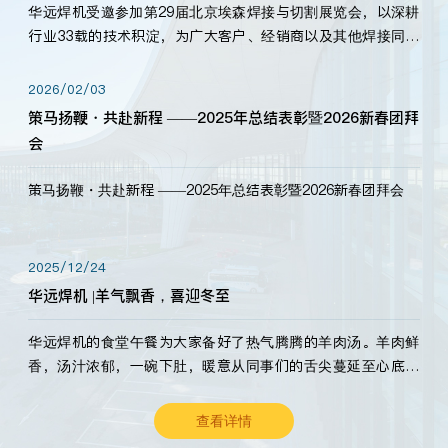
华远焊机受邀参加第29届北京埃森焊接与切割展览会，以深耕
行业33载的技术积淀，为广大客户、经销商以及其他焊接同仁
带来全新的产品展示，诚邀各界嘉宾莅临体验、交流共赢！
2026/02/03
策马扬鞭・共赴新程 ——2025年总结表彰暨2026新春团拜
会
策马扬鞭・共赴新程 ——2025年总结表彰暨2026新春团拜会
2025/12/24
华远焊机 |羊气飘香，喜迎冬至
华远焊机的食堂午餐为大家备好了热气腾腾的羊肉汤。羊肉鲜
香，汤汁浓郁，一碗下肚，暖意从同事们的舌尖蔓延至心底。
愿这份暖意，伴你度过长冬。祝大家冬至安康，温暖常伴！
查看详情