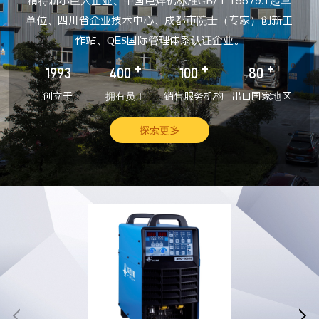
精特新小巨人企业、中国电焊机标准GB/T 15579.1起草
单位、四川省企业技术中心、成都市院士（专家）创新工
作站、QES国际管理体系认证企业。
+
+
+
1993
400
100
80
创立于
拥有员工
销售服务机构
出口国家地区
探索更多

