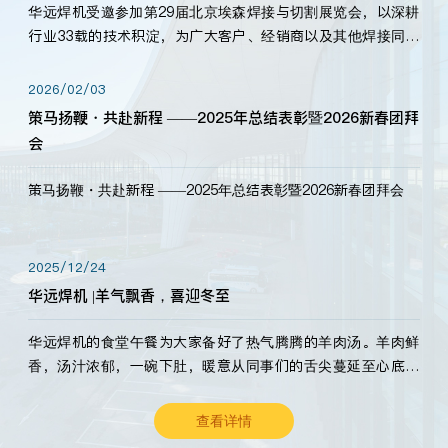
华远焊机受邀参加第29届北京埃森焊接与切割展览会，以深耕
行业33载的技术积淀，为广大客户、经销商以及其他焊接同仁
带来全新的产品展示，诚邀各界嘉宾莅临体验、交流共赢！
2026/02/03
策马扬鞭・共赴新程 ——2025年总结表彰暨2026新春团拜
会
策马扬鞭・共赴新程 ——2025年总结表彰暨2026新春团拜会
2025/12/24
华远焊机 |羊气飘香，喜迎冬至
华远焊机的食堂午餐为大家备好了热气腾腾的羊肉汤。羊肉鲜
香，汤汁浓郁，一碗下肚，暖意从同事们的舌尖蔓延至心底。
愿这份暖意，伴你度过长冬。祝大家冬至安康，温暖常伴！
查看详情