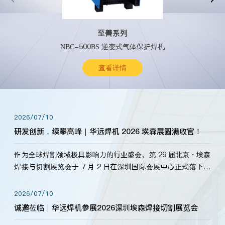
至善系列
NBC-500BS 逆变式气体保护焊机
查看详情
2026/07/10
研发创新，续攀高峰｜华远焊机 2026 埃森展圆满收官！
作为全球焊割领域极具影响力的行业盛会，第 29 届北京・埃森
焊接与切割展览会于 7 月 2 日在深圳国际会展中心正式落下帷
幕。深耕焊割领域33余年，华远焊机始终以“要做就做最好”为
标准，持之以恒研发新产品、新技术。新老客户、行业伙伴、
2026/07/10
海内外客户为目睹公司发布的新产…
诚邀莅临｜华远焊机参展2026深圳埃森焊接切割展览会