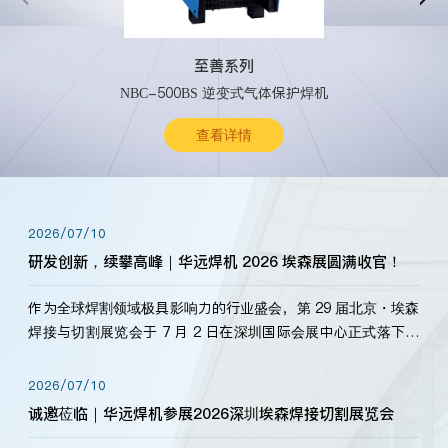
至善系列
NBC-500BS 逆变式气体保护焊机
查看详情
2026/07/10
研发创新，续攀高峰｜华远焊机 2026 埃森展圆满收官！
作为全球焊割领域极具影响力的行业盛会，第 29 届北京・埃森
焊接与切割展览会于 7 月 2 日在深圳国际会展中心正式落下帷
幕。深耕焊割领域33余年，华远焊机始终以“要做就做最好”为
标准，持之以恒研发新产品、新技术。新老客户、行业伙伴、
2026/07/10
海内外客户为目睹公司发布的新产…
诚邀莅临｜华远焊机参展2026深圳埃森焊接切割展览会