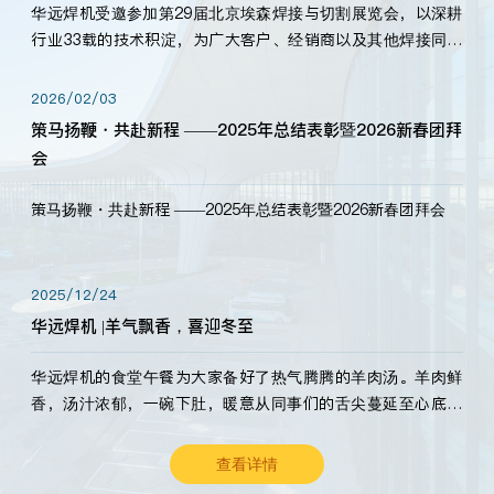
华远焊机受邀参加第29届北京埃森焊接与切割展览会，以深耕
行业33载的技术积淀，为广大客户、经销商以及其他焊接同仁
带来全新的产品展示，诚邀各界嘉宾莅临体验、交流共赢！
2026/02/03
策马扬鞭・共赴新程 ——2025年总结表彰暨2026新春团拜
会
策马扬鞭・共赴新程 ——2025年总结表彰暨2026新春团拜会
2025/12/24
华远焊机 |羊气飘香，喜迎冬至
华远焊机的食堂午餐为大家备好了热气腾腾的羊肉汤。羊肉鲜
香，汤汁浓郁，一碗下肚，暖意从同事们的舌尖蔓延至心底。
愿这份暖意，伴你度过长冬。祝大家冬至安康，温暖常伴！
查看详情