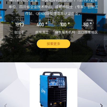
精特新小巨人企业、中国电焊机标准GB/T 15579.1起草
单位、四川省企业技术中心、成都市院士（专家）创新工
作站、QES国际管理体系认证企业。
+
+
+
1993
400
100
80
创立于
拥有员工
销售服务机构
出口国家地区
探索更多

