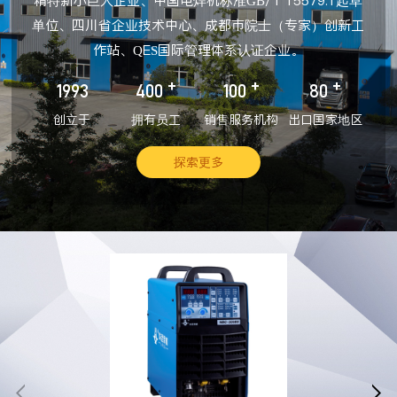
精特新小巨人企业、中国电焊机标准GB/T 15579.1起草
单位、四川省企业技术中心、成都市院士（专家）创新工
作站、QES国际管理体系认证企业。
+
+
+
1993
400
100
80
创立于
拥有员工
销售服务机构
出口国家地区
探索更多

