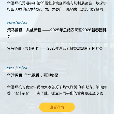
华远焊机受邀参加第29届北京埃森焊接与切割展览会，以深耕
行业33载的技术积淀，为广大客户、经销商以及其他焊接同仁
带来全新的产品展示，诚邀各界嘉宾莅临体验、交流共赢！
2026/02/03
策马扬鞭・共赴新程 ——2025年总结表彰暨2026新春团拜
会
策马扬鞭・共赴新程 ——2025年总结表彰暨2026新春团拜会
2025/12/24
华远焊机 |羊气飘香，喜迎冬至
华远焊机的食堂午餐为大家备好了热气腾腾的羊肉汤。羊肉鲜
香，汤汁浓郁，一碗下肚，暖意从同事们的舌尖蔓延至心底。
愿这份暖意，伴你度过长冬。祝大家冬至安康，温暖常伴！
查看详情