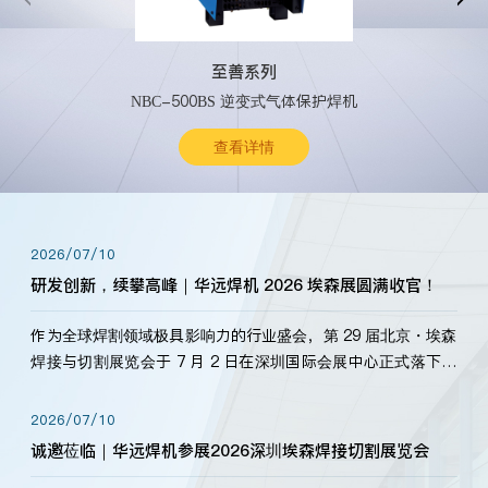
至善系列
NBC-500BS 逆变式气体保护焊机
查看详情
2026/07/10
研发创新，续攀高峰｜华远焊机 2026 埃森展圆满收官！
作为全球焊割领域极具影响力的行业盛会，第 29 届北京・埃森
焊接与切割展览会于 7 月 2 日在深圳国际会展中心正式落下帷
幕。深耕焊割领域33余年，华远焊机始终以“要做就做最好”为
标准，持之以恒研发新产品、新技术。新老客户、行业伙伴、
2026/07/10
海内外客户为目睹公司发布的新产…
诚邀莅临｜华远焊机参展2026深圳埃森焊接切割展览会