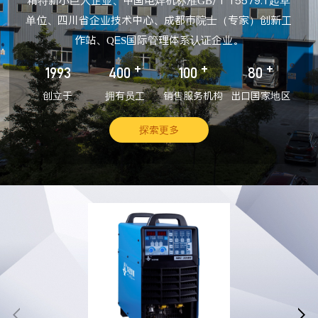
精特新小巨人企业、中国电焊机标准GB/T 15579.1起草
单位、四川省企业技术中心、成都市院士（专家）创新工
作站、QES国际管理体系认证企业。
+
+
+
1993
400
100
80
创立于
拥有员工
销售服务机构
出口国家地区
探索更多

