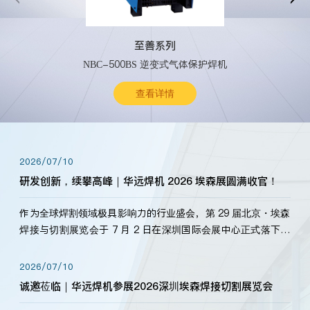
至善系列
NBC-500BS 逆变式气体保护焊机
查看详情
2026/07/10
研发创新，续攀高峰｜华远焊机 2026 埃森展圆满收官！
作为全球焊割领域极具影响力的行业盛会，第 29 届北京・埃森
焊接与切割展览会于 7 月 2 日在深圳国际会展中心正式落下帷
幕。深耕焊割领域33余年，华远焊机始终以“要做就做最好”为
标准，持之以恒研发新产品、新技术。新老客户、行业伙伴、
2026/07/10
海内外客户为目睹公司发布的新产…
诚邀莅临｜华远焊机参展2026深圳埃森焊接切割展览会