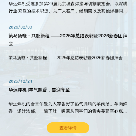
华远焊机受邀参加第29届北京埃森焊接与切割展览会，以深耕
行业33载的技术积淀，为广大客户、经销商以及其他焊接同仁
带来全新的产品展示，诚邀各界嘉宾莅临体验、交流共赢！
2026/02/03
策马扬鞭・共赴新程 ——2025年总结表彰暨2026新春团拜
会
策马扬鞭・共赴新程 ——2025年总结表彰暨2026新春团拜会
2025/12/24
华远焊机 |羊气飘香，喜迎冬至
华远焊机的食堂午餐为大家备好了热气腾腾的羊肉汤。羊肉鲜
香，汤汁浓郁，一碗下肚，暖意从同事们的舌尖蔓延至心底。
愿这份暖意，伴你度过长冬。祝大家冬至安康，温暖常伴！
查看详情