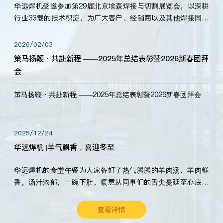
华远焊机受邀参加第29届北京埃森焊接与切割展览会，以深耕
行业33载的技术积淀，为广大客户、经销商以及其他焊接同仁
带来全新的产品展示，诚邀各界嘉宾莅临体验、交流共赢！
2026/02/03
策马扬鞭・共赴新程 ——2025年总结表彰暨2026新春团拜
会
策马扬鞭・共赴新程 ——2025年总结表彰暨2026新春团拜会
2025/12/24
华远焊机 |羊气飘香，喜迎冬至
华远焊机的食堂午餐为大家备好了热气腾腾的羊肉汤。羊肉鲜
香，汤汁浓郁，一碗下肚，暖意从同事们的舌尖蔓延至心底。
愿这份暖意，伴你度过长冬。祝大家冬至安康，温暖常伴！
查看详情