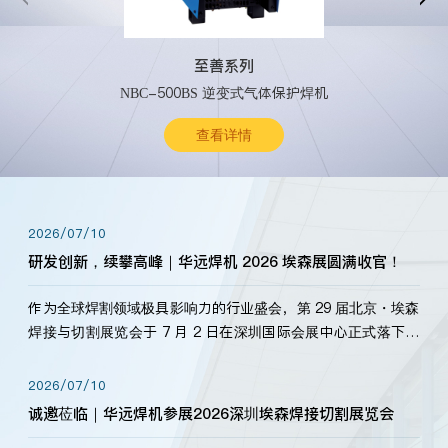
至善系列
NBC-500BS 逆变式气体保护焊机
查看详情
2026/07/10
研发创新，续攀高峰｜华远焊机 2026 埃森展圆满收官！
作为全球焊割领域极具影响力的行业盛会，第 29 届北京・埃森
焊接与切割展览会于 7 月 2 日在深圳国际会展中心正式落下帷
幕。深耕焊割领域33余年，华远焊机始终以“要做就做最好”为
标准，持之以恒研发新产品、新技术。新老客户、行业伙伴、
2026/07/10
海内外客户为目睹公司发布的新产…
诚邀莅临｜华远焊机参展2026深圳埃森焊接切割展览会