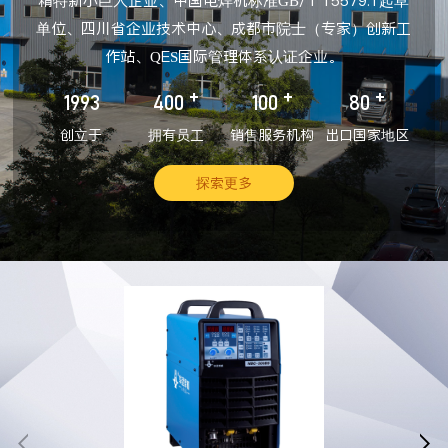
精特新小巨人企业、中国电焊机标准GB/T 15579.1起草
单位、四川省企业技术中心、成都市院士（专家）创新工
作站、QES国际管理体系认证企业。
+
+
+
1993
400
100
80
创立于
拥有员工
销售服务机构
出口国家地区
探索更多

