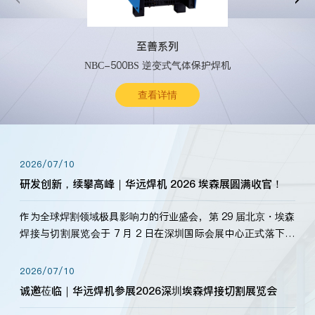
至善系列
NBC-500BS 逆变式气体保护焊机
查看详情
2026/07/10
研发创新，续攀高峰｜华远焊机 2026 埃森展圆满收官！
作为全球焊割领域极具影响力的行业盛会，第 29 届北京・埃森
焊接与切割展览会于 7 月 2 日在深圳国际会展中心正式落下帷
幕。深耕焊割领域33余年，华远焊机始终以“要做就做最好”为
标准，持之以恒研发新产品、新技术。新老客户、行业伙伴、
2026/07/10
海内外客户为目睹公司发布的新产…
诚邀莅临｜华远焊机参展2026深圳埃森焊接切割展览会