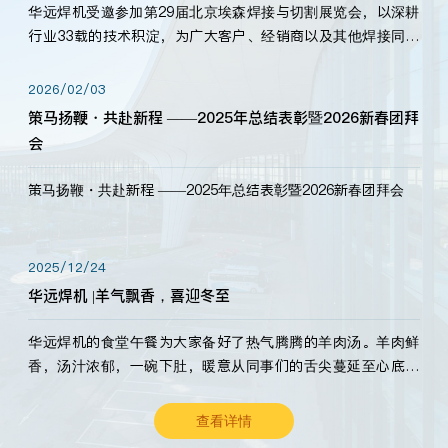
华远焊机受邀参加第29届北京埃森焊接与切割展览会，以深耕
行业33载的技术积淀，为广大客户、经销商以及其他焊接同仁
带来全新的产品展示，诚邀各界嘉宾莅临体验、交流共赢！
2026/02/03
策马扬鞭・共赴新程 ——2025年总结表彰暨2026新春团拜
会
策马扬鞭・共赴新程 ——2025年总结表彰暨2026新春团拜会
2025/12/24
华远焊机 |羊气飘香，喜迎冬至
华远焊机的食堂午餐为大家备好了热气腾腾的羊肉汤。羊肉鲜
香，汤汁浓郁，一碗下肚，暖意从同事们的舌尖蔓延至心底。
愿这份暖意，伴你度过长冬。祝大家冬至安康，温暖常伴！
查看详情