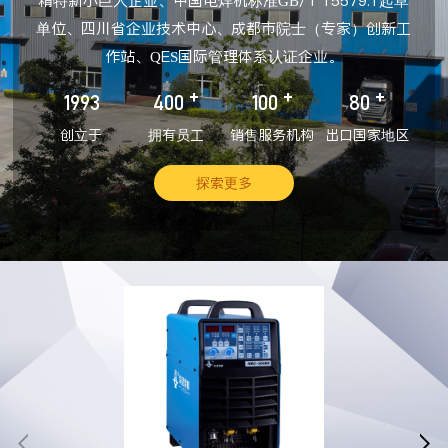
精特新小巨人企业、中国电焊机标准GB/T 15579.1起草
单位、四川省企业技术中心、成都市院士（专家）创新工
作站、QES国际管理体系认证企业。
+
+
+
1993
400
100
80
创立于
拥有员工
销售服务机构
出口国家地区
探索更多

