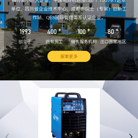
精特新小巨人企业、中国电焊机标准GB/T 15579.1起草
单位、四川省企业技术中心、成都市院士（专家）创新工
作站、QES国际管理体系认证企业。
+
+
+
1993
400
100
80
创立于
拥有员工
销售服务机构
出口国家地区
探索更多

