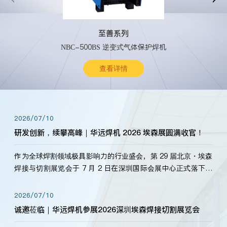
至善系列
NBC-500BS 逆变式气体保护焊机
查看详情
2026/07/10
研发创新，续攀高峰｜华远焊机 2026 埃森展圆满收官！
作为全球焊割领域极具影响力的行业盛会，第 29 届北京・埃森
焊接与切割展览会于 7 月 2 日在深圳国际会展中心正式落下帷
幕。深耕焊割领域33余年，华远焊机始终以“要做就做最好”为
标准，持之以恒研发新产品、新技术。新老客户、行业伙伴、
2026/07/10
海内外客户为目睹公司发布的新产…
诚邀莅临｜华远焊机参展2026深圳埃森焊接切割展览会