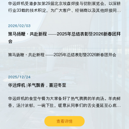
华远焊机受邀参加第29届北京埃森焊接与切割展览会，以深耕
行业33载的技术积淀，为广大客户、经销商以及其他焊接同仁
带来全新的产品展示，诚邀各界嘉宾莅临体验、交流共赢！
2026/02/03
策马扬鞭・共赴新程 ——2025年总结表彰暨2026新春团拜
会
策马扬鞭・共赴新程 ——2025年总结表彰暨2026新春团拜会
2025/12/24
华远焊机 |羊气飘香，喜迎冬至
华远焊机的食堂午餐为大家备好了热气腾腾的羊肉汤。羊肉鲜
香，汤汁浓郁，一碗下肚，暖意从同事们的舌尖蔓延至心底。
愿这份暖意，伴你度过长冬。祝大家冬至安康，温暖常伴！
查看详情