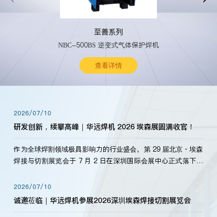
至善系列
NBC-500BS 逆变式气体保护焊机
查看详情
2026/07/10
研发创新，续攀高峰｜华远焊机 2026 埃森展圆满收官！
作为全球焊割领域极具影响力的行业盛会，第 29 届北京・埃森
焊接与切割展览会于 7 月 2 日在深圳国际会展中心正式落下帷
幕。深耕焊割领域33余年，华远焊机始终以“要做就做最好”为
标准，持之以恒研发新产品、新技术。新老客户、行业伙伴、
2026/07/10
海内外客户为目睹公司发布的新产…
诚邀莅临｜华远焊机参展2026深圳埃森焊接切割展览会