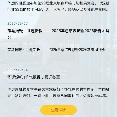
华远焊机受邀参加第29届北京埃森焊接与切割展览会，以深耕
行业33载的技术积淀，为广大客户、经销商以及其他焊接同仁
带来全新的产品展示，诚邀各界嘉宾莅临体验、交流共赢！
2026/02/03
策马扬鞭・共赴新程 ——2025年总结表彰暨2026新春团拜
会
策马扬鞭・共赴新程 ——2025年总结表彰暨2026新春团拜会
2025/12/24
华远焊机 |羊气飘香，喜迎冬至
华远焊机的食堂午餐为大家备好了热气腾腾的羊肉汤。羊肉鲜
香，汤汁浓郁，一碗下肚，暖意从同事们的舌尖蔓延至心底。
愿这份暖意，伴你度过长冬。祝大家冬至安康，温暖常伴！
查看详情