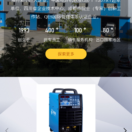
精特新小巨人企业、中国电焊机标准GB/T 15579.1起草
单位、四川省企业技术中心、成都市院士（专家）创新工
作站、QES国际管理体系认证企业。
+
+
+
1993
400
100
80
创立于
拥有员工
销售服务机构
出口国家地区
探索更多

