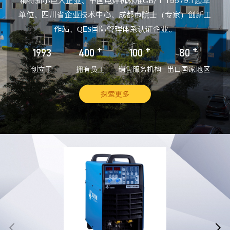
精特新小巨人企业、中国电焊机标准GB/T 15579.1起草
单位、四川省企业技术中心、成都市院士（专家）创新工
作站、QES国际管理体系认证企业。
+
+
+
1993
400
100
80
创立于
拥有员工
销售服务机构
出口国家地区
探索更多

