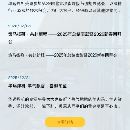
华远焊机受邀参加第29届北京埃森焊接与切割展览会，以深耕
行业33载的技术积淀，为广大客户、经销商以及其他焊接同仁
带来全新的产品展示，诚邀各界嘉宾莅临体验、交流共赢！
2026/02/03
策马扬鞭・共赴新程 ——2025年总结表彰暨2026新春团拜
会
策马扬鞭・共赴新程 ——2025年总结表彰暨2026新春团拜会
2025/12/24
华远焊机 |羊气飘香，喜迎冬至
华远焊机的食堂午餐为大家备好了热气腾腾的羊肉汤。羊肉鲜
香，汤汁浓郁，一碗下肚，暖意从同事们的舌尖蔓延至心底。
愿这份暖意，伴你度过长冬。祝大家冬至安康，温暖常伴！
查看详情