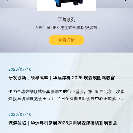
至善系列
NBC-500BS 逆变式气体保护焊机
查看详情
2026/07/10
研发创新，续攀高峰｜华远焊机 2026 埃森展圆满收官！
作为全球焊割领域极具影响力的行业盛会，第 29 届北京・埃森
焊接与切割展览会于 7 月 2 日在深圳国际会展中心正式落下帷
幕。深耕焊割领域33余年，华远焊机始终以“要做就做最好”为
标准，持之以恒研发新产品、新技术。新老客户、行业伙伴、
2026/07/10
海内外客户为目睹公司发布的新产…
诚邀莅临｜华远焊机参展2026深圳埃森焊接切割展览会