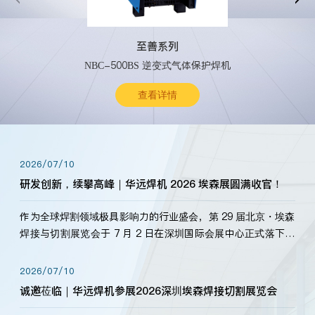
至善系列
NBC-500BS 逆变式气体保护焊机
查看详情
2026/07/10
研发创新，续攀高峰｜华远焊机 2026 埃森展圆满收官！
作为全球焊割领域极具影响力的行业盛会，第 29 届北京・埃森
焊接与切割展览会于 7 月 2 日在深圳国际会展中心正式落下帷
幕。深耕焊割领域33余年，华远焊机始终以“要做就做最好”为
标准，持之以恒研发新产品、新技术。新老客户、行业伙伴、
2026/07/10
海内外客户为目睹公司发布的新产…
诚邀莅临｜华远焊机参展2026深圳埃森焊接切割展览会