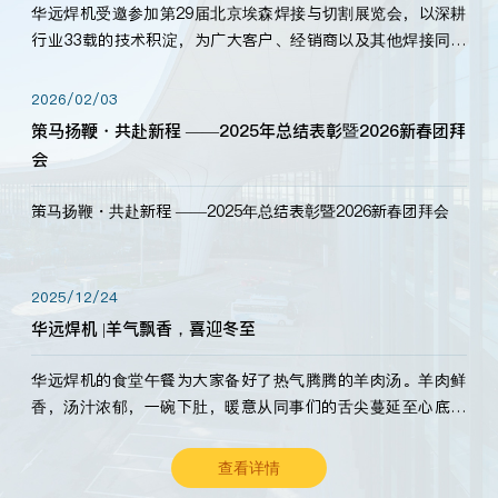
华远焊机受邀参加第29届北京埃森焊接与切割展览会，以深耕
行业33载的技术积淀，为广大客户、经销商以及其他焊接同仁
带来全新的产品展示，诚邀各界嘉宾莅临体验、交流共赢！
2026/02/03
策马扬鞭・共赴新程 ——2025年总结表彰暨2026新春团拜
会
策马扬鞭・共赴新程 ——2025年总结表彰暨2026新春团拜会
2025/12/24
华远焊机 |羊气飘香，喜迎冬至
华远焊机的食堂午餐为大家备好了热气腾腾的羊肉汤。羊肉鲜
香，汤汁浓郁，一碗下肚，暖意从同事们的舌尖蔓延至心底。
愿这份暖意，伴你度过长冬。祝大家冬至安康，温暖常伴！
查看详情