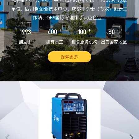
精特新小巨人企业、中国电焊机标准GB/T 15579.1起草
单位、四川省企业技术中心、成都市院士（专家）创新工
作站、QES国际管理体系认证企业。
+
+
+
1993
400
100
80
创立于
拥有员工
销售服务机构
出口国家地区
探索更多

