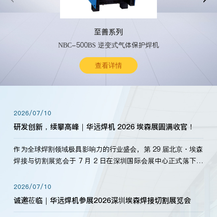
至善系列
NBC-500BS 逆变式气体保护焊机
查看详情
2026/07/10
研发创新，续攀高峰｜华远焊机 2026 埃森展圆满收官！
作为全球焊割领域极具影响力的行业盛会，第 29 届北京・埃森
焊接与切割展览会于 7 月 2 日在深圳国际会展中心正式落下帷
幕。深耕焊割领域33余年，华远焊机始终以“要做就做最好”为
标准，持之以恒研发新产品、新技术。新老客户、行业伙伴、
2026/07/10
海内外客户为目睹公司发布的新产…
诚邀莅临｜华远焊机参展2026深圳埃森焊接切割展览会