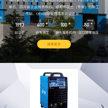
精特新小巨人企业、中国电焊机标准GB/T 15579.1起草
单位、四川省企业技术中心、成都市院士（专家）创新工
作站、QES国际管理体系认证企业。
+
+
+
1993
400
100
80
创立于
拥有员工
销售服务机构
出口国家地区
探索更多

