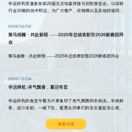
华远焊机受邀参加第29届北京埃森焊接与切割展览会，以深耕
行业33载的技术积淀，为广大客户、经销商以及其他焊接同仁
带来全新的产品展示，诚邀各界嘉宾莅临体验、交流共赢！
2026/02/03
策马扬鞭・共赴新程 ——2025年总结表彰暨2026新春团拜
会
策马扬鞭・共赴新程 ——2025年总结表彰暨2026新春团拜会
2025/12/24
华远焊机 |羊气飘香，喜迎冬至
华远焊机的食堂午餐为大家备好了热气腾腾的羊肉汤。羊肉鲜
香，汤汁浓郁，一碗下肚，暖意从同事们的舌尖蔓延至心底。
愿这份暖意，伴你度过长冬。祝大家冬至安康，温暖常伴！
查看详情