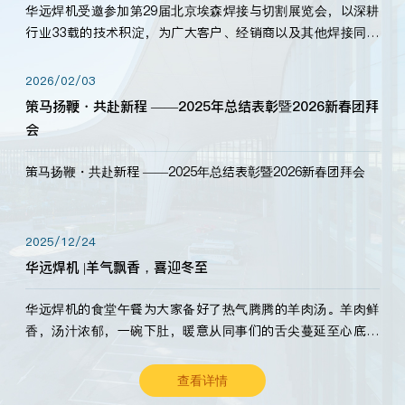
华远焊机受邀参加第29届北京埃森焊接与切割展览会，以深耕
行业33载的技术积淀，为广大客户、经销商以及其他焊接同仁
带来全新的产品展示，诚邀各界嘉宾莅临体验、交流共赢！
2026/02/03
策马扬鞭・共赴新程 ——2025年总结表彰暨2026新春团拜
会
策马扬鞭・共赴新程 ——2025年总结表彰暨2026新春团拜会
2025/12/24
华远焊机 |羊气飘香，喜迎冬至
华远焊机的食堂午餐为大家备好了热气腾腾的羊肉汤。羊肉鲜
香，汤汁浓郁，一碗下肚，暖意从同事们的舌尖蔓延至心底。
愿这份暖意，伴你度过长冬。祝大家冬至安康，温暖常伴！
查看详情