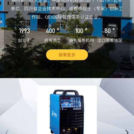
精特新小巨人企业、中国电焊机标准GB/T 15579.1起草
单位、四川省企业技术中心、成都市院士（专家）创新工
作站、QES国际管理体系认证企业。
+
+
+
1993
400
100
80
创立于
拥有员工
销售服务机构
出口国家地区
探索更多

