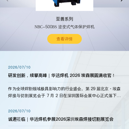
至善系列
NBC-500BS 逆变式气体保护焊机
查看详情
2026/07/10
研发创新，续攀高峰｜华远焊机 2026 埃森展圆满收官！
作为全球焊割领域极具影响力的行业盛会，第 29 届北京・埃森
焊接与切割展览会于 7 月 2 日在深圳国际会展中心正式落下帷
幕。深耕焊割领域33余年，华远焊机始终以“要做就做最好”为
标准，持之以恒研发新产品、新技术。新老客户、行业伙伴、
2026/07/10
海内外客户为目睹公司发布的新产…
诚邀莅临｜华远焊机参展2026深圳埃森焊接切割展览会