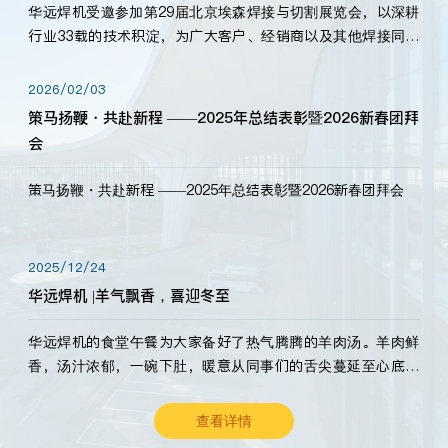
华远焊机受邀参加第29届北京埃森焊接与切割展览会，以深耕
行业33载的技术积淀，为广大客户、经销商以及其他焊接同仁
带来全新的产品展示，诚邀各界嘉宾莅临体验、交流共赢！
2026/02/03
策马扬鞭・共赴新程 ——2025年总结表彰暨2026新春团拜
会
策马扬鞭・共赴新程 ——2025年总结表彰暨2026新春团拜会
2025/12/24
华远焊机 |羊气飘香，喜迎冬至
华远焊机的食堂午餐为大家备好了热气腾腾的羊肉汤。羊肉鲜
香，汤汁浓郁，一碗下肚，暖意从同事们的舌尖蔓延至心底。
愿这份暖意，伴你度过长冬。祝大家冬至安康，温暖常伴！
查看详情