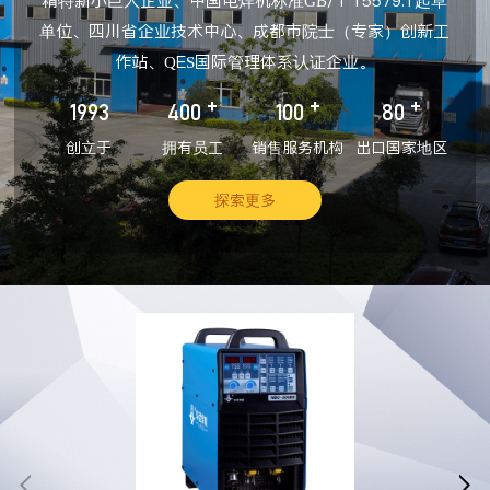
精特新小巨人企业、中国电焊机标准GB/T 15579.1起草
单位、四川省企业技术中心、成都市院士（专家）创新工
作站、QES国际管理体系认证企业。
+
+
+
1993
400
100
80
创立于
拥有员工
销售服务机构
出口国家地区
探索更多

