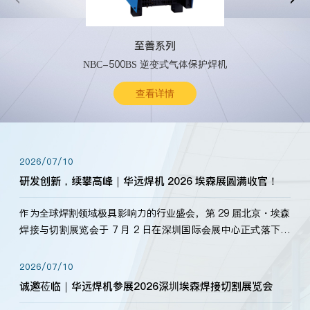
至善系列
NBC-500BS 逆变式气体保护焊机
查看详情
2026/07/10
研发创新，续攀高峰｜华远焊机 2026 埃森展圆满收官！
作为全球焊割领域极具影响力的行业盛会，第 29 届北京・埃森
焊接与切割展览会于 7 月 2 日在深圳国际会展中心正式落下帷
幕。深耕焊割领域33余年，华远焊机始终以“要做就做最好”为
标准，持之以恒研发新产品、新技术。新老客户、行业伙伴、
2026/07/10
海内外客户为目睹公司发布的新产…
诚邀莅临｜华远焊机参展2026深圳埃森焊接切割展览会