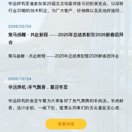
华远焊机受邀参加第29届北京埃森焊接与切割展览会，以深耕
行业33载的技术积淀，为广大客户、经销商以及其他焊接同仁
带来全新的产品展示，诚邀各界嘉宾莅临体验、交流共赢！
2026/02/03
策马扬鞭・共赴新程 ——2025年总结表彰暨2026新春团拜
会
策马扬鞭・共赴新程 ——2025年总结表彰暨2026新春团拜会
2025/12/24
华远焊机 |羊气飘香，喜迎冬至
华远焊机的食堂午餐为大家备好了热气腾腾的羊肉汤。羊肉鲜
香，汤汁浓郁，一碗下肚，暖意从同事们的舌尖蔓延至心底。
愿这份暖意，伴你度过长冬。祝大家冬至安康，温暖常伴！
查看详情