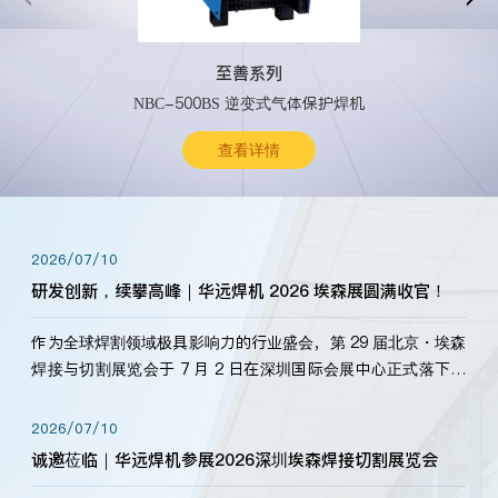
至善系列
NBC-500BS 逆变式气体保护焊机
查看详情
2026/07/10
研发创新，续攀高峰｜华远焊机 2026 埃森展圆满收官！
作为全球焊割领域极具影响力的行业盛会，第 29 届北京・埃森
焊接与切割展览会于 7 月 2 日在深圳国际会展中心正式落下帷
幕。深耕焊割领域33余年，华远焊机始终以“要做就做最好”为
标准，持之以恒研发新产品、新技术。新老客户、行业伙伴、
2026/07/10
海内外客户为目睹公司发布的新产…
诚邀莅临｜华远焊机参展2026深圳埃森焊接切割展览会