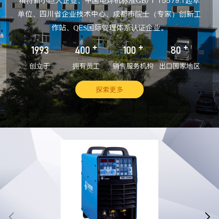
精特新小巨人企业、中国电焊机标准GB/T 15579.1起草
单位、四川省企业技术中心、成都市院士（专家）创新工
作站、QES国际管理体系认证企业。
+
+
+
1993
400
100
80
创立于
拥有员工
销售服务机构
出口国家地区
探索更多

