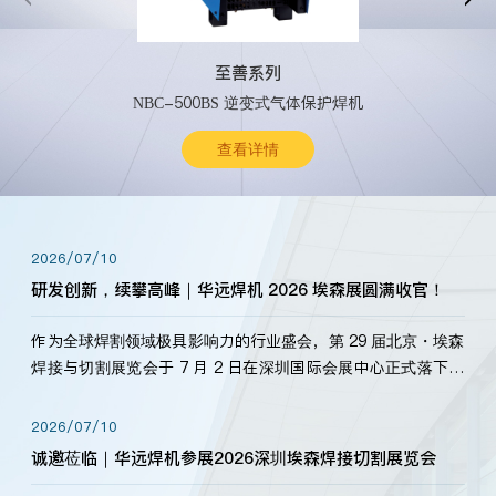
至善系列
NBC-500BS 逆变式气体保护焊机
查看详情
2026/07/10
研发创新，续攀高峰｜华远焊机 2026 埃森展圆满收官！
作为全球焊割领域极具影响力的行业盛会，第 29 届北京・埃森
焊接与切割展览会于 7 月 2 日在深圳国际会展中心正式落下帷
幕。深耕焊割领域33余年，华远焊机始终以“要做就做最好”为
标准，持之以恒研发新产品、新技术。新老客户、行业伙伴、
2026/07/10
海内外客户为目睹公司发布的新产…
诚邀莅临｜华远焊机参展2026深圳埃森焊接切割展览会