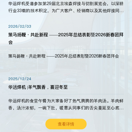
华远焊机受邀参加第29届北京埃森焊接与切割展览会，以深耕
行业33载的技术积淀，为广大客户、经销商以及其他焊接同仁
带来全新的产品展示，诚邀各界嘉宾莅临体验、交流共赢！
2026/02/03
策马扬鞭・共赴新程 ——2025年总结表彰暨2026新春团拜
会
策马扬鞭・共赴新程 ——2025年总结表彰暨2026新春团拜会
2025/12/24
华远焊机 |羊气飘香，喜迎冬至
华远焊机的食堂午餐为大家备好了热气腾腾的羊肉汤。羊肉鲜
香，汤汁浓郁，一碗下肚，暖意从同事们的舌尖蔓延至心底。
愿这份暖意，伴你度过长冬。祝大家冬至安康，温暖常伴！
查看详情