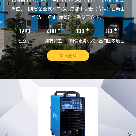
精特新小巨人企业、中国电焊机标准GB/T 15579.1起草
单位、四川省企业技术中心、成都市院士（专家）创新工
作站、QES国际管理体系认证企业。
+
+
+
1993
400
100
80
创立于
拥有员工
销售服务机构
出口国家地区
探索更多

