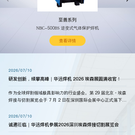
至善系列
NBC-500BS 逆变式气体保护焊机
查看详情
2026/07/10
研发创新，续攀高峰｜华远焊机 2026 埃森展圆满收官！
作为全球焊割领域极具影响力的行业盛会，第 29 届北京・埃森
焊接与切割展览会于 7 月 2 日在深圳国际会展中心正式落下帷
幕。深耕焊割领域33余年，华远焊机始终以“要做就做最好”为
标准，持之以恒研发新产品、新技术。新老客户、行业伙伴、
2026/07/10
海内外客户为目睹公司发布的新产…
诚邀莅临｜华远焊机参展2026深圳埃森焊接切割展览会