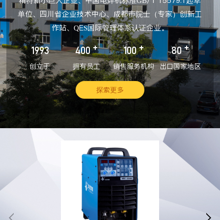
精特新小巨人企业、中国电焊机标准GB/T 15579.1起草
单位、四川省企业技术中心、成都市院士（专家）创新工
作站、QES国际管理体系认证企业。
+
+
+
1993
400
100
80
创立于
拥有员工
销售服务机构
出口国家地区
探索更多

