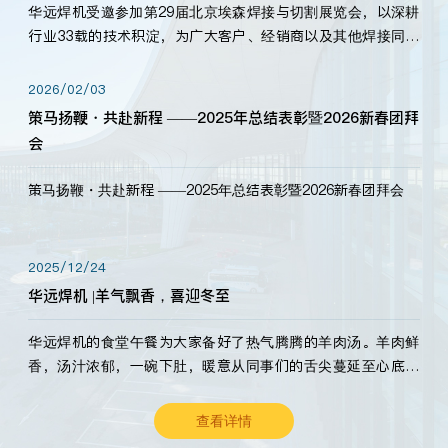
华远焊机受邀参加第29届北京埃森焊接与切割展览会，以深耕
行业33载的技术积淀，为广大客户、经销商以及其他焊接同仁
带来全新的产品展示，诚邀各界嘉宾莅临体验、交流共赢！
2026/02/03
策马扬鞭・共赴新程 ——2025年总结表彰暨2026新春团拜
会
策马扬鞭・共赴新程 ——2025年总结表彰暨2026新春团拜会
2025/12/24
华远焊机 |羊气飘香，喜迎冬至
华远焊机的食堂午餐为大家备好了热气腾腾的羊肉汤。羊肉鲜
香，汤汁浓郁，一碗下肚，暖意从同事们的舌尖蔓延至心底。
愿这份暖意，伴你度过长冬。祝大家冬至安康，温暖常伴！
查看详情