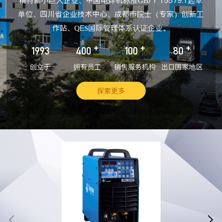
精特新小巨人企业、中国电焊机标准GB/T 15579.1起草
单位、四川省企业技术中心、成都市院士（专家）创新工
作站、QES国际管理体系认证企业。
+
+
+
1993
400
100
80
创立于
拥有员工
销售服务机构
出口国家地区
探索更多

