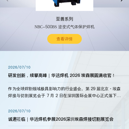
至善系列
NBC-500BS 逆变式气体保护焊机
查看详情
2026/07/10
研发创新，续攀高峰｜华远焊机 2026 埃森展圆满收官！
作为全球焊割领域极具影响力的行业盛会，第 29 届北京・埃森
焊接与切割展览会于 7 月 2 日在深圳国际会展中心正式落下帷
幕。深耕焊割领域33余年，华远焊机始终以“要做就做最好”为
标准，持之以恒研发新产品、新技术。新老客户、行业伙伴、
2026/07/10
海内外客户为目睹公司发布的新产…
诚邀莅临｜华远焊机参展2026深圳埃森焊接切割展览会