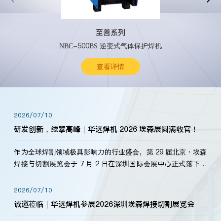
至善系列
NBC-500BS 逆变式气体保护焊机
查看详情
2026/07/10
研发创新，续攀高峰｜华远焊机 2026 埃森展圆满收官！
作为全球焊割领域极具影响力的行业盛会，第 29 届北京・埃森
焊接与切割展览会于 7 月 2 日在深圳国际会展中心正式落下帷
幕。深耕焊割领域33余年，华远焊机始终以“要做就做最好”为
标准，持之以恒研发新产品、新技术。新老客户、行业伙伴、
2026/07/10
海内外客户为目睹公司发布的新产…
诚邀莅临｜华远焊机参展2026深圳埃森焊接切割展览会