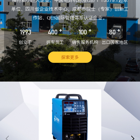
精特新小巨人企业、中国电焊机标准GB/T 15579.1起草
单位、四川省企业技术中心、成都市院士（专家）创新工
作站、QES国际管理体系认证企业。
+
+
+
1993
400
100
80
创立于
拥有员工
销售服务机构
出口国家地区
探索更多

