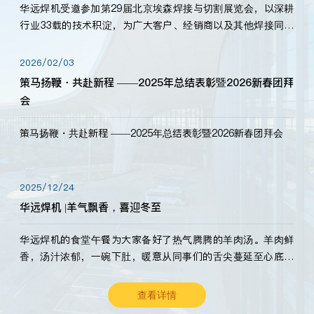
华远焊机受邀参加第29届北京埃森焊接与切割展览会，以深耕
行业33载的技术积淀，为广大客户、经销商以及其他焊接同仁
带来全新的产品展示，诚邀各界嘉宾莅临体验、交流共赢！
2026/02/03
策马扬鞭・共赴新程 ——2025年总结表彰暨2026新春团拜
会
策马扬鞭・共赴新程 ——2025年总结表彰暨2026新春团拜会
2025/12/24
华远焊机 |羊气飘香，喜迎冬至
华远焊机的食堂午餐为大家备好了热气腾腾的羊肉汤。羊肉鲜
香，汤汁浓郁，一碗下肚，暖意从同事们的舌尖蔓延至心底。
愿这份暖意，伴你度过长冬。祝大家冬至安康，温暖常伴！
查看详情