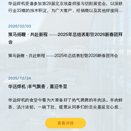
华远焊机受邀参加第29届北京埃森焊接与切割展览会，以深耕
行业33载的技术积淀，为广大客户、经销商以及其他焊接同仁
带来全新的产品展示，诚邀各界嘉宾莅临体验、交流共赢！
2026/02/03
策马扬鞭・共赴新程 ——2025年总结表彰暨2026新春团拜
会
策马扬鞭・共赴新程 ——2025年总结表彰暨2026新春团拜会
2025/12/24
华远焊机 |羊气飘香，喜迎冬至
华远焊机的食堂午餐为大家备好了热气腾腾的羊肉汤。羊肉鲜
香，汤汁浓郁，一碗下肚，暖意从同事们的舌尖蔓延至心底。
愿这份暖意，伴你度过长冬。祝大家冬至安康，温暖常伴！
查看详情