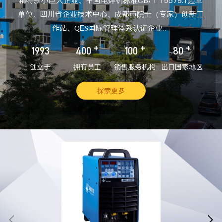
精特新小巨人企业、中国电焊机标准GB/T 15579.1起草
单位、四川省企业技术中心、成都市院士（专家）创新工
作站、QES国际管理体系认证企业。
+
+
+
1993
400
100
80
创立于
拥有员工
销售服务机构
出口国家地区
探索更多

