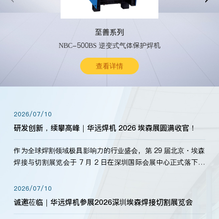
至善系列
NBC-500BS 逆变式气体保护焊机
查看详情
2026/07/10
研发创新，续攀高峰｜华远焊机 2026 埃森展圆满收官！
作为全球焊割领域极具影响力的行业盛会，第 29 届北京・埃森
焊接与切割展览会于 7 月 2 日在深圳国际会展中心正式落下帷
幕。深耕焊割领域33余年，华远焊机始终以“要做就做最好”为
标准，持之以恒研发新产品、新技术。新老客户、行业伙伴、
2026/07/10
海内外客户为目睹公司发布的新产…
诚邀莅临｜华远焊机参展2026深圳埃森焊接切割展览会