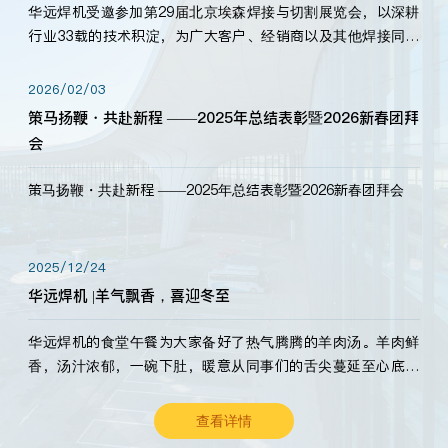
华远焊机受邀参加第29届北京埃森焊接与切割展览会，以深耕
行业33载的技术积淀，为广大客户、经销商以及其他焊接同仁
带来全新的产品展示，诚邀各界嘉宾莅临体验、交流共赢！
2026/02/03
策马扬鞭・共赴新程 ——2025年总结表彰暨2026新春团拜
会
策马扬鞭・共赴新程 ——2025年总结表彰暨2026新春团拜会
2025/12/24
华远焊机 |羊气飘香，喜迎冬至
华远焊机的食堂午餐为大家备好了热气腾腾的羊肉汤。羊肉鲜
香，汤汁浓郁，一碗下肚，暖意从同事们的舌尖蔓延至心底。
愿这份暖意，伴你度过长冬。祝大家冬至安康，温暖常伴！
查看详情