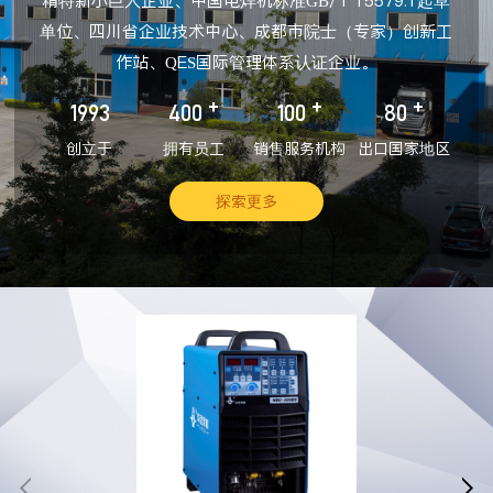
精特新小巨人企业、中国电焊机标准GB/T 15579.1起草
单位、四川省企业技术中心、成都市院士（专家）创新工
作站、QES国际管理体系认证企业。
+
+
+
1993
400
100
80
创立于
拥有员工
销售服务机构
出口国家地区
探索更多

