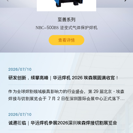
至善系列
NBC-500BS 逆变式气体保护焊机
查看详情
2026/07/10
研发创新，续攀高峰｜华远焊机 2026 埃森展圆满收官！
作为全球焊割领域极具影响力的行业盛会，第 29 届北京・埃森
焊接与切割展览会于 7 月 2 日在深圳国际会展中心正式落下帷
幕。深耕焊割领域33余年，华远焊机始终以“要做就做最好”为
标准，持之以恒研发新产品、新技术。新老客户、行业伙伴、
2026/07/10
海内外客户为目睹公司发布的新产…
诚邀莅临｜华远焊机参展2026深圳埃森焊接切割展览会