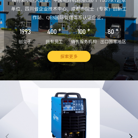
精特新小巨人企业、中国电焊机标准GB/T 15579.1起草
单位、四川省企业技术中心、成都市院士（专家）创新工
作站、QES国际管理体系认证企业。
+
+
+
1993
400
100
80
创立于
拥有员工
销售服务机构
出口国家地区
探索更多

