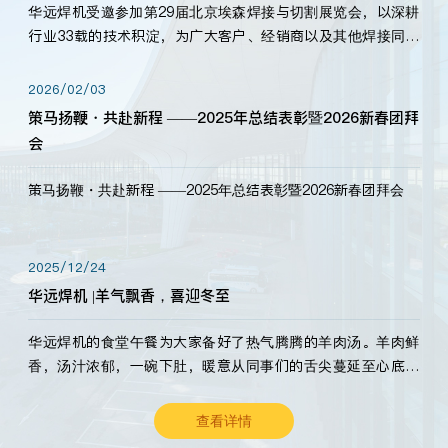
华远焊机受邀参加第29届北京埃森焊接与切割展览会，以深耕
行业33载的技术积淀，为广大客户、经销商以及其他焊接同仁
带来全新的产品展示，诚邀各界嘉宾莅临体验、交流共赢！
2026/02/03
策马扬鞭・共赴新程 ——2025年总结表彰暨2026新春团拜
会
策马扬鞭・共赴新程 ——2025年总结表彰暨2026新春团拜会
2025/12/24
华远焊机 |羊气飘香，喜迎冬至
华远焊机的食堂午餐为大家备好了热气腾腾的羊肉汤。羊肉鲜
香，汤汁浓郁，一碗下肚，暖意从同事们的舌尖蔓延至心底。
愿这份暖意，伴你度过长冬。祝大家冬至安康，温暖常伴！
查看详情