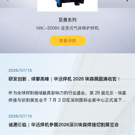
至善系列
NBC-500BS 逆变式气体保护焊机
查看详情
2026/07/10
研发创新，续攀高峰｜华远焊机 2026 埃森展圆满收官！
作为全球焊割领域极具影响力的行业盛会，第 29 届北京・埃森
焊接与切割展览会于 7 月 2 日在深圳国际会展中心正式落下帷
幕。深耕焊割领域33余年，华远焊机始终以“要做就做最好”为
标准，持之以恒研发新产品、新技术。新老客户、行业伙伴、
2026/07/10
海内外客户为目睹公司发布的新产…
诚邀莅临｜华远焊机参展2026深圳埃森焊接切割展览会