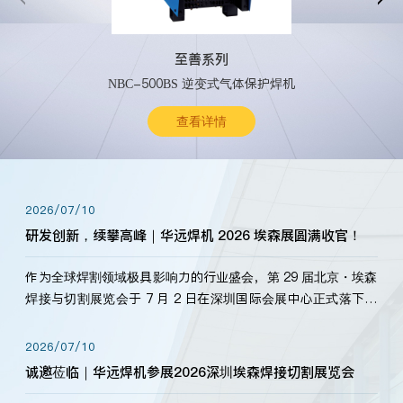
至善系列
NBC-500BS 逆变式气体保护焊机
查看详情
2026/07/10
研发创新，续攀高峰｜华远焊机 2026 埃森展圆满收官！
作为全球焊割领域极具影响力的行业盛会，第 29 届北京・埃森
焊接与切割展览会于 7 月 2 日在深圳国际会展中心正式落下帷
幕。深耕焊割领域33余年，华远焊机始终以“要做就做最好”为
标准，持之以恒研发新产品、新技术。新老客户、行业伙伴、
2026/07/10
海内外客户为目睹公司发布的新产…
诚邀莅临｜华远焊机参展2026深圳埃森焊接切割展览会