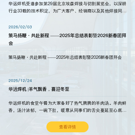
华远焊机受邀参加第29届北京埃森焊接与切割展览会，以深耕
行业33载的技术积淀，为广大客户、经销商以及其他焊接同仁
带来全新的产品展示，诚邀各界嘉宾莅临体验、交流共赢！
2026/02/03
策马扬鞭・共赴新程 ——2025年总结表彰暨2026新春团拜
会
策马扬鞭・共赴新程 ——2025年总结表彰暨2026新春团拜会
2025/12/24
华远焊机 |羊气飘香，喜迎冬至
华远焊机的食堂午餐为大家备好了热气腾腾的羊肉汤。羊肉鲜
香，汤汁浓郁，一碗下肚，暖意从同事们的舌尖蔓延至心底。
愿这份暖意，伴你度过长冬。祝大家冬至安康，温暖常伴！
查看详情