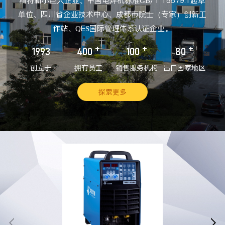
精特新小巨人企业、中国电焊机标准GB/T 15579.1起草
单位、四川省企业技术中心、成都市院士（专家）创新工
作站、QES国际管理体系认证企业。
+
+
+
1993
400
100
80
创立于
拥有员工
销售服务机构
出口国家地区
探索更多

