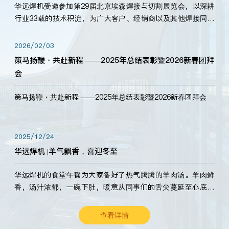
华远焊机受邀参加第29届北京埃森焊接与切割展览会，以深耕
行业33载的技术积淀，为广大客户、经销商以及其他焊接同仁
带来全新的产品展示，诚邀各界嘉宾莅临体验、交流共赢！
2026/02/03
策马扬鞭・共赴新程 ——2025年总结表彰暨2026新春团拜
会
策马扬鞭・共赴新程 ——2025年总结表彰暨2026新春团拜会
2025/12/24
华远焊机 |羊气飘香，喜迎冬至
华远焊机的食堂午餐为大家备好了热气腾腾的羊肉汤。羊肉鲜
香，汤汁浓郁，一碗下肚，暖意从同事们的舌尖蔓延至心底。
愿这份暖意，伴你度过长冬。祝大家冬至安康，温暖常伴！
查看详情