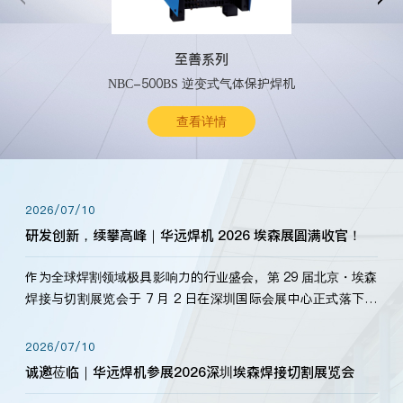
至善系列
NBC-500BS 逆变式气体保护焊机
查看详情
2026/07/10
研发创新，续攀高峰｜华远焊机 2026 埃森展圆满收官！
作为全球焊割领域极具影响力的行业盛会，第 29 届北京・埃森
焊接与切割展览会于 7 月 2 日在深圳国际会展中心正式落下帷
幕。深耕焊割领域33余年，华远焊机始终以“要做就做最好”为
标准，持之以恒研发新产品、新技术。新老客户、行业伙伴、
2026/07/10
海内外客户为目睹公司发布的新产…
诚邀莅临｜华远焊机参展2026深圳埃森焊接切割展览会