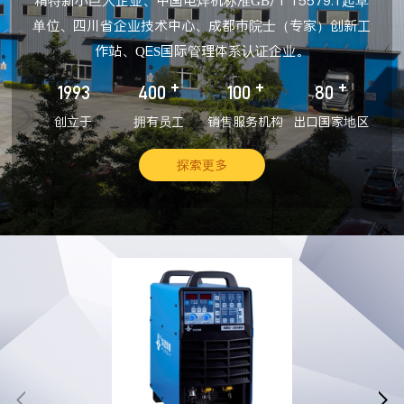
精特新小巨人企业、中国电焊机标准GB/T 15579.1起草
单位、四川省企业技术中心、成都市院士（专家）创新工
作站、QES国际管理体系认证企业。
+
+
+
1993
400
100
80
创立于
拥有员工
销售服务机构
出口国家地区
探索更多

