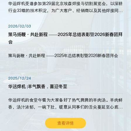
华远焊机受邀参加第29届北京埃森焊接与切割展览会，以深耕
行业33载的技术积淀，为广大客户、经销商以及其他焊接同仁
带来全新的产品展示，诚邀各界嘉宾莅临体验、交流共赢！
2026/02/03
策马扬鞭・共赴新程 ——2025年总结表彰暨2026新春团拜
会
策马扬鞭・共赴新程 ——2025年总结表彰暨2026新春团拜会
2025/12/24
华远焊机 |羊气飘香，喜迎冬至
华远焊机的食堂午餐为大家备好了热气腾腾的羊肉汤。羊肉鲜
香，汤汁浓郁，一碗下肚，暖意从同事们的舌尖蔓延至心底。
愿这份暖意，伴你度过长冬。祝大家冬至安康，温暖常伴！
查看详情