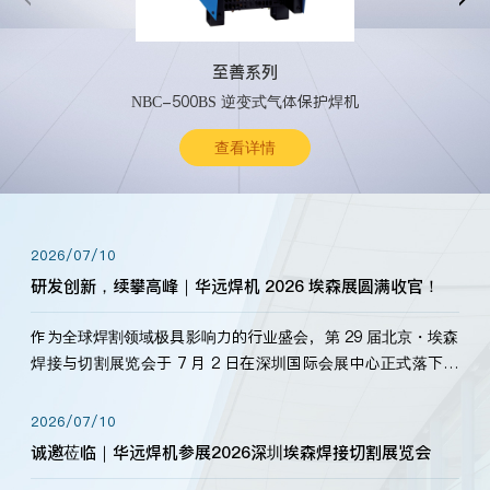
至善系列
NBC-500BS 逆变式气体保护焊机
查看详情
2026/07/10
研发创新，续攀高峰｜华远焊机 2026 埃森展圆满收官！
作为全球焊割领域极具影响力的行业盛会，第 29 届北京・埃森
焊接与切割展览会于 7 月 2 日在深圳国际会展中心正式落下帷
幕。深耕焊割领域33余年，华远焊机始终以“要做就做最好”为
标准，持之以恒研发新产品、新技术。新老客户、行业伙伴、
2026/07/10
海内外客户为目睹公司发布的新产…
诚邀莅临｜华远焊机参展2026深圳埃森焊接切割展览会