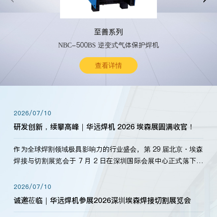
至善系列
NBC-500BS 逆变式气体保护焊机
查看详情
2026/07/10
研发创新，续攀高峰｜华远焊机 2026 埃森展圆满收官！
作为全球焊割领域极具影响力的行业盛会，第 29 届北京・埃森
焊接与切割展览会于 7 月 2 日在深圳国际会展中心正式落下帷
幕。深耕焊割领域33余年，华远焊机始终以“要做就做最好”为
标准，持之以恒研发新产品、新技术。新老客户、行业伙伴、
2026/07/10
海内外客户为目睹公司发布的新产…
诚邀莅临｜华远焊机参展2026深圳埃森焊接切割展览会