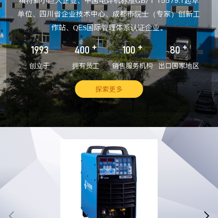
精特新小巨人企业、中国电焊机标准GB/T 15579.1起草
单位、四川省企业技术中心、成都市院士（专家）创新工
作站、QES国际管理体系认证企业。
+
+
+
1993
400
100
80
创立于
拥有员工
销售服务机构
出口国家地区
探索更多

