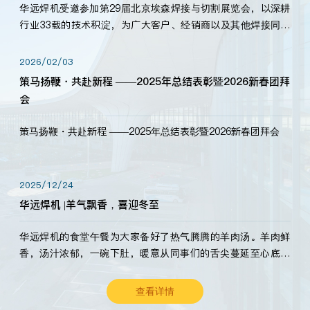
华远焊机受邀参加第29届北京埃森焊接与切割展览会，以深耕
行业33载的技术积淀，为广大客户、经销商以及其他焊接同仁
带来全新的产品展示，诚邀各界嘉宾莅临体验、交流共赢！
2026/02/03
策马扬鞭・共赴新程 ——2025年总结表彰暨2026新春团拜
会
策马扬鞭・共赴新程 ——2025年总结表彰暨2026新春团拜会
2025/12/24
华远焊机 |羊气飘香，喜迎冬至
华远焊机的食堂午餐为大家备好了热气腾腾的羊肉汤。羊肉鲜
香，汤汁浓郁，一碗下肚，暖意从同事们的舌尖蔓延至心底。
愿这份暖意，伴你度过长冬。祝大家冬至安康，温暖常伴！
查看详情