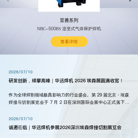
至善系列
NBC-500BS 逆变式气体保护焊机
查看详情
2026/07/10
研发创新，续攀高峰｜华远焊机 2026 埃森展圆满收官！
作为全球焊割领域极具影响力的行业盛会，第 29 届北京・埃森
焊接与切割展览会于 7 月 2 日在深圳国际会展中心正式落下帷
幕。深耕焊割领域33余年，华远焊机始终以“要做就做最好”为
标准，持之以恒研发新产品、新技术。新老客户、行业伙伴、
2026/07/10
海内外客户为目睹公司发布的新产…
诚邀莅临｜华远焊机参展2026深圳埃森焊接切割展览会