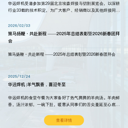
华远焊机受邀参加第29届北京埃森焊接与切割展览会，以深耕
行业33载的技术积淀，为广大客户、经销商以及其他焊接同仁
带来全新的产品展示，诚邀各界嘉宾莅临体验、交流共赢！
2026/02/03
策马扬鞭・共赴新程 ——2025年总结表彰暨2026新春团拜
会
策马扬鞭・共赴新程 ——2025年总结表彰暨2026新春团拜会
2025/12/24
华远焊机 |羊气飘香，喜迎冬至
华远焊机的食堂午餐为大家备好了热气腾腾的羊肉汤。羊肉鲜
香，汤汁浓郁，一碗下肚，暖意从同事们的舌尖蔓延至心底。
愿这份暖意，伴你度过长冬。祝大家冬至安康，温暖常伴！
查看详情