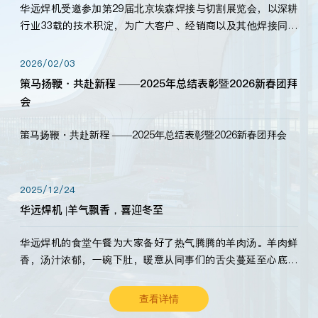
华远焊机受邀参加第29届北京埃森焊接与切割展览会，以深耕
行业33载的技术积淀，为广大客户、经销商以及其他焊接同仁
带来全新的产品展示，诚邀各界嘉宾莅临体验、交流共赢！
2026/02/03
策马扬鞭・共赴新程 ——2025年总结表彰暨2026新春团拜
会
策马扬鞭・共赴新程 ——2025年总结表彰暨2026新春团拜会
2025/12/24
华远焊机 |羊气飘香，喜迎冬至
华远焊机的食堂午餐为大家备好了热气腾腾的羊肉汤。羊肉鲜
香，汤汁浓郁，一碗下肚，暖意从同事们的舌尖蔓延至心底。
愿这份暖意，伴你度过长冬。祝大家冬至安康，温暖常伴！
查看详情