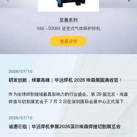
至善系列
NBC-500BS 逆变式气体保护焊机
查看详情
2026/07/10
研发创新，续攀高峰｜华远焊机 2026 埃森展圆满收官！
作为全球焊割领域极具影响力的行业盛会，第 29 届北京・埃森
焊接与切割展览会于 7 月 2 日在深圳国际会展中心正式落下帷
幕。深耕焊割领域33余年，华远焊机始终以“要做就做最好”为
标准，持之以恒研发新产品、新技术。新老客户、行业伙伴、
2026/07/10
海内外客户为目睹公司发布的新产…
诚邀莅临｜华远焊机参展2026深圳埃森焊接切割展览会