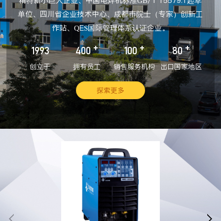
精特新小巨人企业、中国电焊机标准GB/T 15579.1起草
单位、四川省企业技术中心、成都市院士（专家）创新工
作站、QES国际管理体系认证企业。
+
+
+
1993
400
100
80
创立于
拥有员工
销售服务机构
出口国家地区
探索更多

