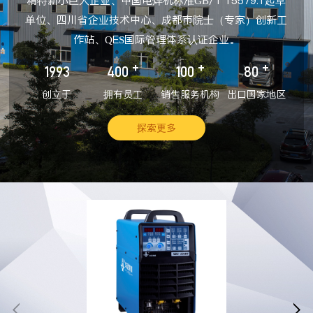
精特新小巨人企业、中国电焊机标准GB/T 15579.1起草
单位、四川省企业技术中心、成都市院士（专家）创新工
作站、QES国际管理体系认证企业。
+
+
+
1993
400
100
80
创立于
拥有员工
销售服务机构
出口国家地区
探索更多

