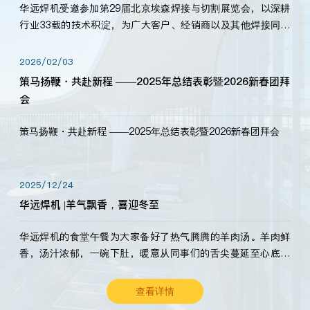
华远焊机受邀参加第29届北京埃森焊接与切割展览会，以深耕
行业33载的技术积淀，为广大客户、经销商以及其他焊接同仁
带来全新的产品展示，诚邀各界嘉宾莅临体验、交流共赢！
2026/02/03
策马扬鞭・共赴新程 ——2025年总结表彰暨2026新春团拜
会
策马扬鞭・共赴新程 ——2025年总结表彰暨2026新春团拜会
2025/12/24
华远焊机 |羊气飘香，喜迎冬至
华远焊机的食堂午餐为大家备好了热气腾腾的羊肉汤。羊肉鲜
香，汤汁浓郁，一碗下肚，暖意从同事们的舌尖蔓延至心底。
愿这份暖意，伴你度过长冬。祝大家冬至安康，温暖常伴！
查看详情