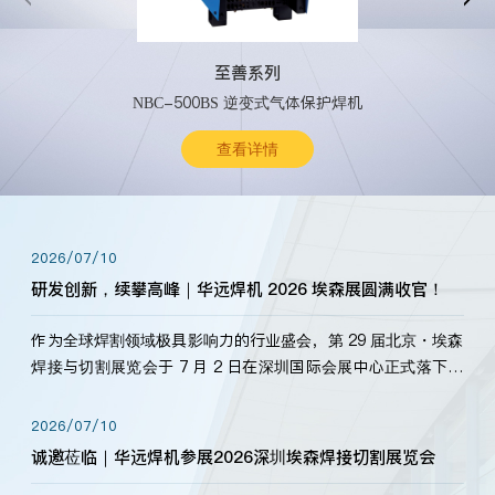
至善系列
NBC-500BS 逆变式气体保护焊机
查看详情
2026/07/10
研发创新，续攀高峰｜华远焊机 2026 埃森展圆满收官！
作为全球焊割领域极具影响力的行业盛会，第 29 届北京・埃森
焊接与切割展览会于 7 月 2 日在深圳国际会展中心正式落下帷
幕。深耕焊割领域33余年，华远焊机始终以“要做就做最好”为
标准，持之以恒研发新产品、新技术。新老客户、行业伙伴、
2026/07/10
海内外客户为目睹公司发布的新产…
诚邀莅临｜华远焊机参展2026深圳埃森焊接切割展览会